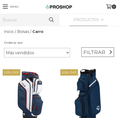
MENÚ
0
PRODUCTOS
Inicio
/
Bolsas
/
Carro
Ordenar por
FILTRAR
20
%
OFF
20
%
OFF