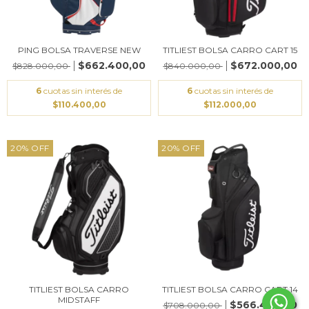
PING BOLSA TRAVERSE NEW
TITLIEST BOLSA CARRO CART 15
$662.400,00
$672.000,00
$828.000,00
$840.000,00
6
cuotas sin interés de
6
cuotas sin interés de
$110.400,00
$112.000,00
20
%
OFF
20
%
OFF
TITLIEST BOLSA CARRO
TITLIEST BOLSA CARRO CART 14
MIDSTAFF
$566.400,00
$708.000,00