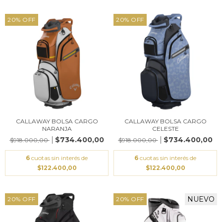
20
%
OFF
20
%
OFF
CALLAWAY BOLSA CARGO
CALLAWAY BOLSA CARGO
NARANJA
CELESTE
$734.400,00
$734.400,00
$918.000,00
$918.000,00
6
cuotas sin interés de
6
cuotas sin interés de
$122.400,00
$122.400,00
NUEVO
20
%
OFF
20
%
OFF