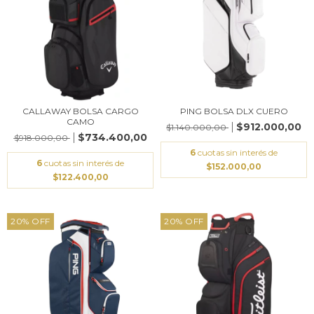
CALLAWAY BOLSA CARGO
PING BOLSA DLX CUERO
CAMO
$912.000,00
$1.140.000,00
$734.400,00
$918.000,00
6
cuotas sin interés de
6
cuotas sin interés de
$152.000,00
$122.400,00
20
%
OFF
20
%
OFF