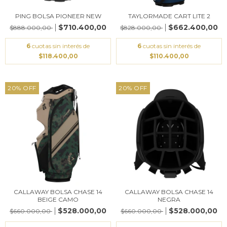
PING BOLSA PIONEER NEW
TAYLORMADE CART LITE 2
$710.400,00
$662.400,00
$888.000,00
$828.000,00
6
cuotas sin interés de
6
cuotas sin interés de
$118.400,00
$110.400,00
20
%
OFF
20
%
OFF
CALLAWAY BOLSA CHASE 14
CALLAWAY BOLSA CHASE 14
BEIGE CAMO
NEGRA
$528.000,00
$528.000,00
$660.000,00
$660.000,00