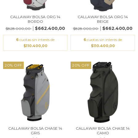
CALLAWAY BOLSA ORG 14
CALLAWAY BOLSA ORG 14
BORDO
BEIGE
$662.400,00
$662.400,00
$828.000,00
$828.000,00
6
cuotas sin interés de
6
cuotas sin interés de
$110.400,00
$110.400,00
20
%
OFF
20
%
OFF
CALLAWAY BOLSA CHASE 14
CALLAWAY BOLSA CHASE 14
GRIS
CAMO